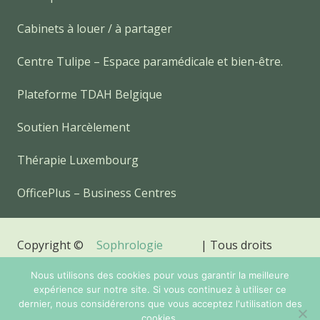
Cabinets à louer / à partager
Centre Tulipe – Espace paramédicale et bien-être.
Plateforme TDAH Belgique
Soutien Harcèlement
Thérapie Luxembourg
OfficePlus – Business Centres
Copyright ©
Sophrologie
| Tous droits
2026
Relaxation
réservés.
Nous utilisons des cookies pour vous garantir la meilleure
Powered by
Privium – Des services qui soutiennent
expérience sur notre site. Si vous continuez à utiliser ce
vos soins. Pour psychologues, psychotherapeutes et
dernier, nous considérerons que vous acceptez l'utilisation des
cookies.