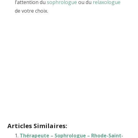
l’attention du
sophrologue
ou du
relaxologue
de votre choix.
Sophrologue Bruxelles, Relaxation Bruxelles,
Sophrologue Brabant Wallon, Gestion du
stress Brabant Wallon, Sophrologue Brabant
Flamand, Techniques de relaxation Brabant
Flamand, Sophrologue Luxembourg,
Relaxation mentale Luxembourg, Sophrologue
Liège, Bien-être Liège, Sophrologue Namur,
Relaxation Namur, Sophrologue Hainaut,
Lâcher-prise Hainaut, Sophrologue Anvers,
Relaxation Anvers, Relaxation en ligne,
Relaxation &
Thérapie
Articles Similaires:
Thérapeute – Sophrologue – Rhode-Saint-