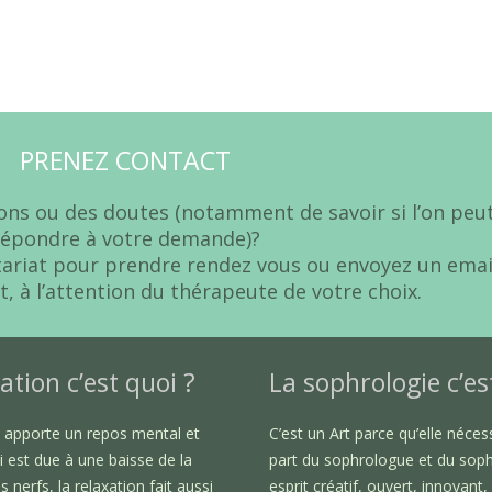
PRENEZ CONTACT
ons ou des doutes (notamment de savoir si l’on peu
répondre à votre demande)?
tariat pour prendre rendez vous ou envoyez un emai
t, à l’attention du thérapeute de votre choix.
ation c’est quoi ?
La sophrologie c’es
n apporte un repos mental et
C’est un Art parce qu’elle nécess
i est due à une baisse de la
part du sophrologue et du sop
s nerfs, la relaxation fait aussi
esprit créatif, ouvert, innovant