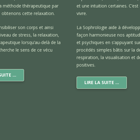
la méthode thérapeutique par
et une intuition certaines. C’est
s obtenons cette relaxation.
vivre.
nsibiliser son corps et ainsi
La Sophrologie aide à développ
iveau de stress, la relaxation,
façon harmonieuse nos aptitud
rapeutique lorsqu’au-delà de la
et psychiques en s’appuyant su
cherche le sens de ce vécu
procédés simples bâtis sur la dé
respiration, la visualisation et
positives.
 SUITE …
LIRE LA SUITE …