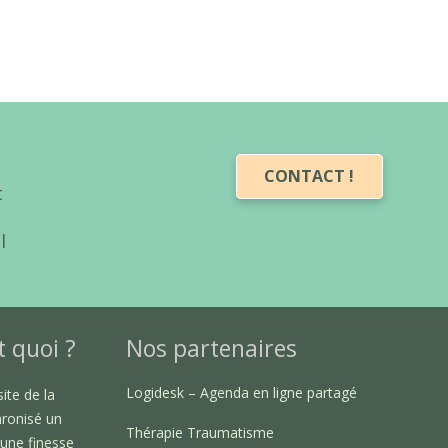
CONTACT !
t
l
t quoi ?
Nos partenaires
Logidesk – Agenda en ligne partagé
ite de la
hronisé un
Thérapie Traumatisme
, une finesse