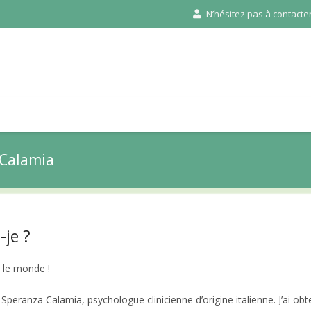
N’hésitez pas à contacter 
 Calamia
-je ?
 le monde !
 Speranza Calamia, psychologue clinicienne d’origine italienne. J’ai 