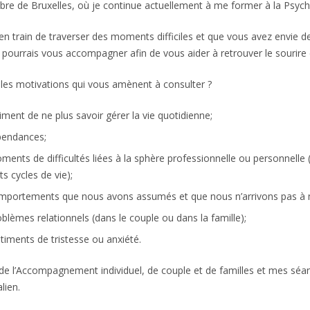
 Libre de Bruxelles, où je continue actuellement à me former à la Psy
 en train de traverser des moments difficiles et que vous avez envie d
e pourrais vous accompagner afin de vous aider à retrouver le sourire e
 les motivations qui vous amènent à consulter ?
iment de ne plus savoir gérer la vie quotidienne;
pendances;
ents de difficultés liées à la sphère professionnelle ou personnelle
ts cycles de vie);
portements que nous avons assumés et que nous n’arrivons pas à m
blèmes relationnels (dans le couple ou dans la famille);
timents de tristesse ou anxiété.
de l’Accompagnement individuel, de couple et de familles et mes séan
alien.