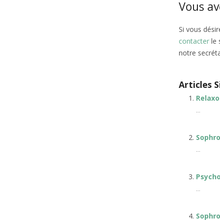
Vous av
Si vous dési
contacter
le
notre secréta
Articles S
Relaxo
...
Sophro
...
Psycho
...
Sophro