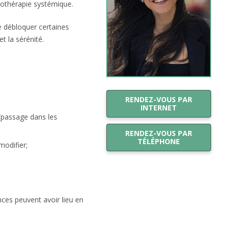
chothérapie systémique.
e débloquer certaines
t la sérénité.
RENDEZ-VOUS PAR
INTERNET
 (passage dans les
RENDEZ-VOUS PAR
TÉLÉPHONE
odifier;
ces peuvent avoir lieu en