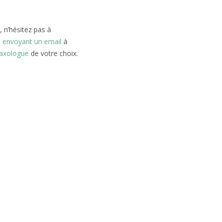
 n’hésitez pas à
n
envoyant un email
à
laxologue
de votre choix.