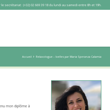
le secrétariat : (+32) 02 669 39 18 du lundi au samedi entre 8h et 19h.
Accueil
Relaxologue – Ixelles par Maria Speranza Calamia
obtenu mon diplôme à