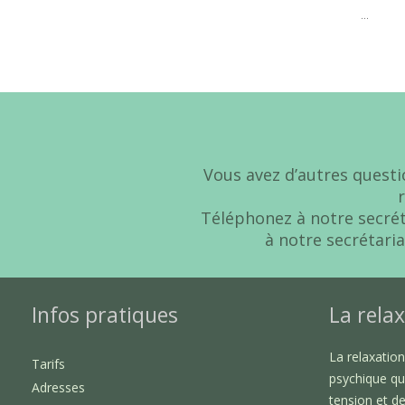
...
Vous avez d’autres questi
Téléphonez à notre secré
à notre secrétaria
Infos pratiques
La relax
La relaxatio
Tarifs
psychique qu
Adresses
tension et de