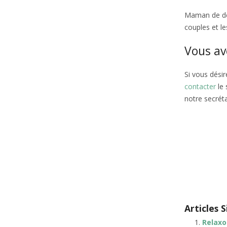
Maman de deu
couples et le
Vous av
Si vous dési
contacter
le
notre secréta
Sophrologue 
Psyc
belsant
Articles S
Relaxo