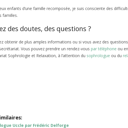
x enfants d’une famille recomposée, je suis consciente des difficult
s familles.
ez des doutes, des questions ?
rez obtenir de plus amples informations ou si vous avez des questions,
 secrétariat. Vous pouvez prendre un rendez-vous
par téléphone
ou e
riat Sophrologie et Relaxation, à l’attention du
sophrologue
ou du
re
Bruxelles
hothérapeute à Uccle | Marie-Anne Ellis
e
tout d’abord, ainsi, notamment
imilaires:
logue Uccle par Frédéric Delforge