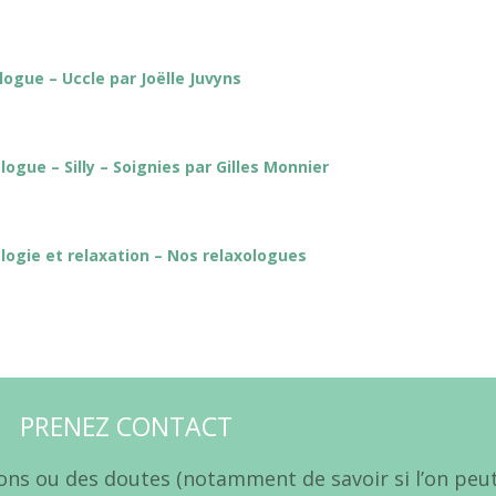
logue – Uccle par Joëlle Juvyns
logue – Silly – Soignies par Gilles Monnier
logie et relaxation – Nos relaxologues
PRENEZ CONTACT
ons ou des doutes (notamment de savoir si l’on peu