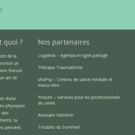
l
t quoi ?
Nos partenaires
Logidesk – Agenda en ligne partagé
ite de la
hronisé un
Thérapie Traumatisme
, une finesse
 un art de
VitaPsy – Centres de santé mentale et
mieux-être
Privium – Services pour les professionnels
er d’une
de santé
es physiques
r des
Annuaire Nutrition
tente, la
Troubles du Sommeil
 des pensées