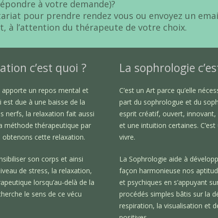
répondre à votre demande)?
tariat pour prendre rendez vous ou envoyez un emai
t, à l’attention du thérapeute de votre choix.
ation c’est quoi ?
La sophrologie c’es
n apporte un repos mental et
C’est un Art parce qu’elle nécess
i est due à une baisse de la
part du sophrologue et du sop
s nerfs, la relaxation fait aussi
esprit créatif, ouvert, innovant
la méthode thérapeutique par
et une intuition certaines. C’est
s obtenons cette relaxation.
vivre.
nsibiliser son corps et ainsi
La Sophrologie aide à développ
iveau de stress, la relaxation,
façon harmonieuse nos aptitud
rapeutique lorsqu’au-delà de la
et psychiques en s’appuyant su
cherche le sens de ce vécu
procédés simples bâtis sur la dé
respiration, la visualisation et
positives.