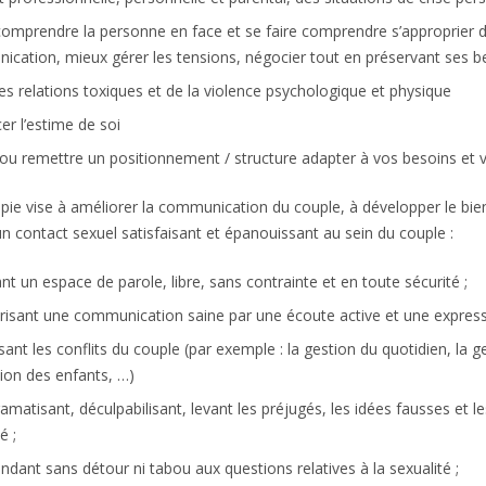
omprendre la personne en face et se faire comprendre s’approprier d
cation, mieux gérer les tensions, négocier tout en préservant ses b
des relations toxiques et de la violence psychologique et physique
er l’estime de soi
ou remettre un positionnement / structure adapter à vos besoins et vo
pie vise à améliorer la communication du couple, à développer le bie
 un contact sexuel satisfaisant et épanouissant au sein du couple :
ant un espace de parole, libre, sans contrainte et en toute sécurité ;
risant une communication saine par une écoute active et une express
sant les conflits du couple (par exemple : la gestion du quotidien, la ge
tion des enfants, …)
amatisant, déculpabilisant, levant les préjugés, les idées fausses et le
é ;
ndant sans détour ni tabou aux questions relatives à la sexualité ;