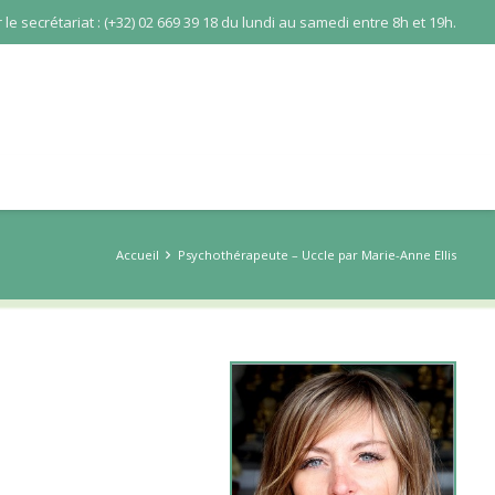
le secrétariat : (+32) 02 669 39 18 du lundi au samedi entre 8h et 19h.
Accueil
Psychothérapeute – Uccle par Marie-Anne Ellis