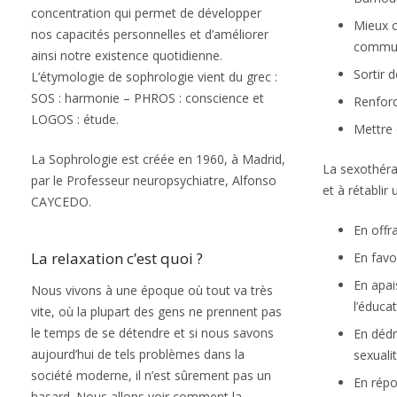
concentration qui permet de développer
Mieux c
nos capacités personnelles et d’améliorer
communi
ainsi notre existence quotidienne.
Sortir 
L’étymologie de sophrologie vient du grec :
SOS : harmonie – PHROS : conscience et
Renforc
LOGOS : étude.
Mettre 
La Sophrologie est créée en 1960, à Madrid,
La sexothéra
par le Professeur neuropsychiatre, Alfonso
et à rétablir
CAYCEDO.
En offr
La relaxation c’est quoi ?
En favo
En apai
Nous vivons à une époque où tout va très
l’éduca
vite, où la plupart des gens ne prennent pas
le temps de se détendre et si nous savons
En dédr
aujourd’hui de tels problèmes dans la
sexualit
société moderne, il n’est sûrement pas un
En répo
hasard. Nous allons voir comment la