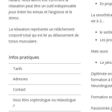
En prop
relaxation peut être un outil indispensable
pour éviter les ennuis et l’angoisse et le
La sexothéra
stress.
vie à 2…
La relaxation représente un relâchement
le sent
corporel total qui est lié au délassement de
Les pro
tonus musculaire.
Mais aussi
Infos pratiques
La jalou
Tarifs
Diplômée en 
Adresses
formation à 
Neurolinguis
Contact
Formation en
Vous êtes sophrologue ou relaxologue
?
Passionnée p