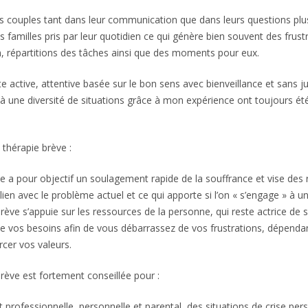
es couples tant dans leur communication que dans leurs questions plus
 familles pris par leur quotidien ce qui génère bien souvent des frust
on, répartitions des tâches ainsi que des moments pour eux.
te active, attentive basée sur le bon sens avec bienveillance et sans
 à une diversité de situations grâce à mon expérience ont toujours é
a thérapie brève :
e a pour objectif un soulagement rapide de la souffrance et vise des r
lien avec le problème actuel et ce qui apporte si l’on « s’engage » à 
rève s’appuie sur les ressources de la personne, qui reste actrice de sa
e vos besoins afin de vous débarrassez de vos frustrations, dépendan
rcer vos valeurs.
rève est fortement conseillée pour :
 professionnelle, personnelle et parental, des situations de crise pers