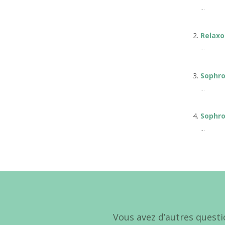
...
Relaxo
...
Sophro
...
Sophro
...
Vous avez d’autres questi