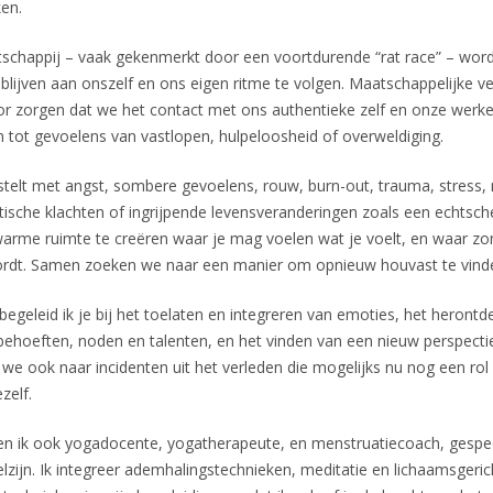
en.
schappij – vaak gekenmerkt door een voortdurende “rat race” – wordt
blijven aan onszelf en ons eigen ritme te volgen. Maatschappelijke v
r zorgen dat we het contact met ons authentieke zelf en onze werkel
en tot gevoelens van vastlopen, hulpeloosheid of overweldiging.
stelt met angst, sombere gevoelens, rouw, burn-out, trauma, stress, n
sche klachten of ingrijpende levensveranderingen zoals een echtsche
 warme ruimte te creëren waar je mag voelen wat je voelt, en waar zo
ordt. Samen zoeken we naar een manier om opnieuw houvast te vinden
 begeleid ik je bij het toelaten en integreren van emoties, het heront
ehoeften, noden en talenten, en het vinden van een nieuw perspectief 
n we ook naar incidenten uit het verleden die mogelijks nu nog een rol 
zelf.
n ik ook yogadocente, yogatherapeute, en menstruatiecoach, gespeci
elzijn. Ik integreer ademhalingstechnieken, meditatie en lichaamsgeri