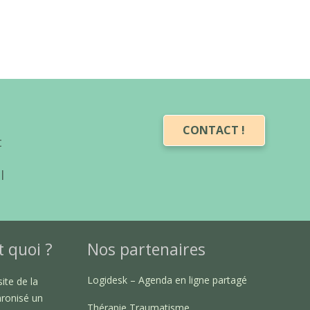
CONTACT !
t
l
t quoi ?
Nos partenaires
Logidesk – Agenda en ligne partagé
ite de la
hronisé un
Thérapie Traumatisme