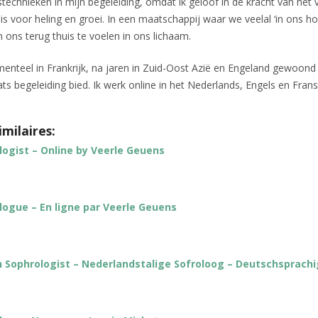
technieken in mijn begeleiding, omdat ik geloof in de kracht van het
is voor heling en groei. In een maatschappij waar we veelal ‘in ons hoo
 ons terug thuis te voelen in ons lichaam.
nteel in Frankrijk, na jaren in Zuid-Oost Azië en Engeland gewoond
s begeleiding bied. Ik werk online in het Nederlands, Engels en Frans
imilaires:
logist – Online by Veerle Geuens
logue – En ligne par Veerle Geuens
h Sophrologist – Nederlandstalige Sofroloog – Deutschsprach