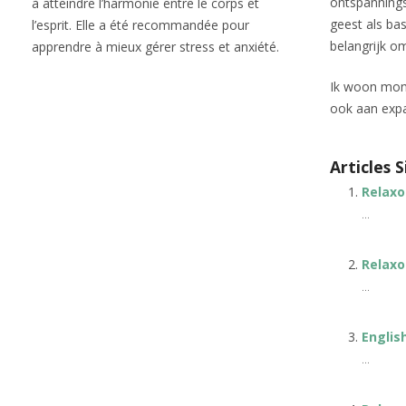
ontspannings
à atteindre l’harmonie entre le corps et
geest als bas
l’esprit. Elle a été recommandée pour
belangrijk om
apprendre à mieux gérer stress et anxiété.
Ik woon mome
ook aan expat
Articles S
Relaxo
...
Relaxo
...
Englis
...