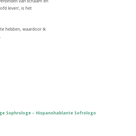
 verbinden van lichaam en
fd leven’, is het
 te hebben, waardoor ik
.
ige Sophrologe – Hispanohablante Sofrologo