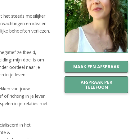
 het steeds moeilijker
erwachtingen en idealen
ijke behoeften verliezen.
egatief zelfbeeld,
iding: mijn doel is om
MAAK EEN AFSPRAAK
nder oordeel naar je
 in je leven.
AFSPRAAK PER
TELEFOON
dekken van jouw
of richting in je leven.
spelen in je relaties met
aliseerd in het
chte &