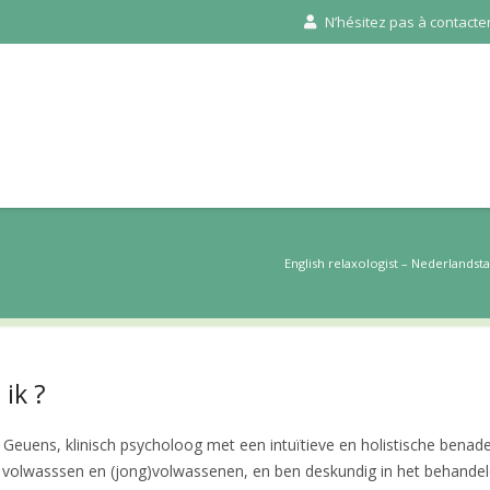
N’hésitez pas à contacter 
English relaxologist – Nederlandst
ik ?
e Geuens, klinisch psycholoog met een intuïtieve en holistische benade
 volwasssen en (jong)volwassenen, en ben deskundig in het behande