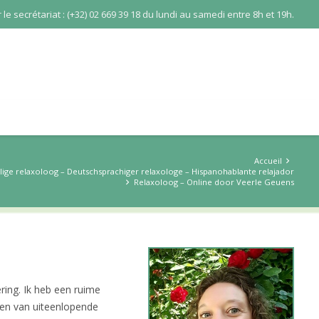
le secrétariat : (+32) 02 669 39 18 du lundi au samedi entre 8h et 19h.
Accueil
alige relaxoloog – Deutschsprachiger relaxologe – Hispanohablante relajador
Relaxoloog – Online door Veerle Geuens
ring. Ik heb een ruime
len van uiteenlopende