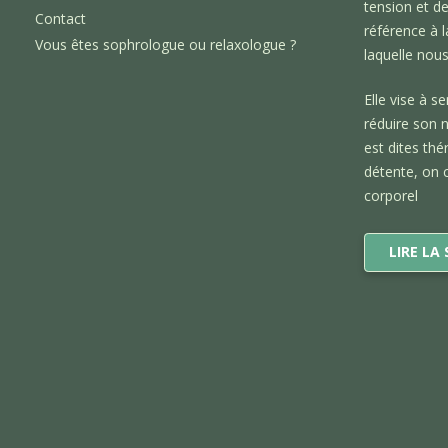
tension et de
Contact
référence à 
Vous êtes sophrologue ou relaxologue ?
laquelle nou
Elle vise à se
réduire son n
est dites thé
détente, on 
corporel
LIRE LA