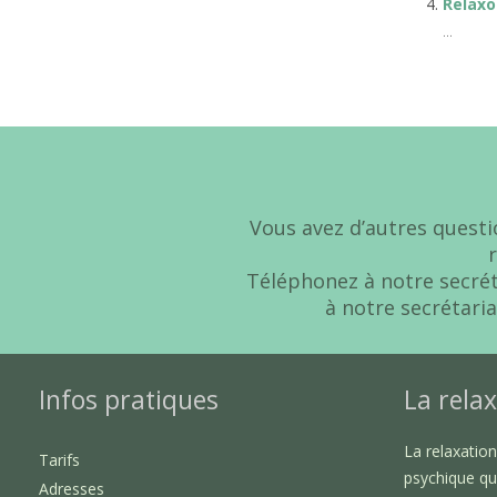
Relaxo
...
Vous avez d’autres questi
Téléphonez à notre secré
à notre secrétaria
Infos pratiques
La relax
La relaxatio
Tarifs
psychique qu
Adresses