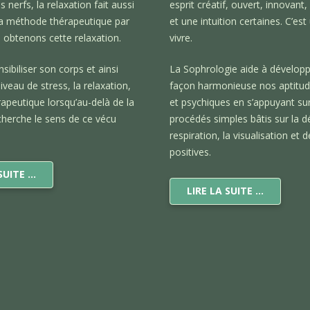
s nerfs, la relaxation fait aussi
esprit créatif, ouvert, innovant
la méthode thérapeutique par
et une intuition certaines. C’est
s obtenons cette relaxation.
vivre.
nsibiliser son corps et ainsi
La Sophrologie aide à développ
iveau de stress, la relaxation,
façon harmonieuse nos aptitud
rapeutique lorsqu’au-delà de la
et psychiques en s’appuyant su
cherche le sens de ce vécu
procédés simples bâtis sur la dé
respiration, la visualisation et
positives.
 SUITE …
LIRE LA SUITE …