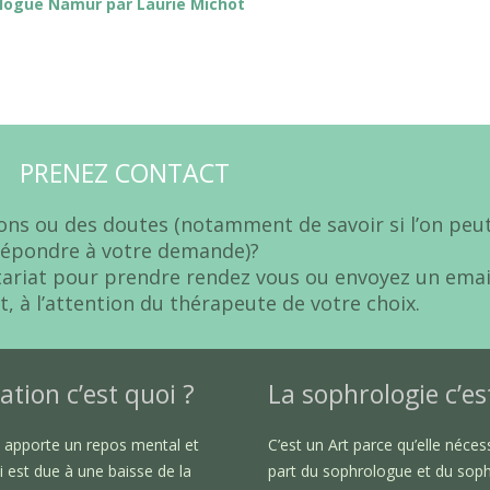
logue Namur par Laurie Michot
PRENEZ CONTACT
ons ou des doutes (notamment de savoir si l’on peu
répondre à votre demande)?
tariat pour prendre rendez vous ou envoyez un emai
t, à l’attention du thérapeute de votre choix.
ation c’est quoi ?
La sophrologie c’es
n apporte un repos mental et
C’est un Art parce qu’elle nécess
i est due à une baisse de la
part du sophrologue et du sop