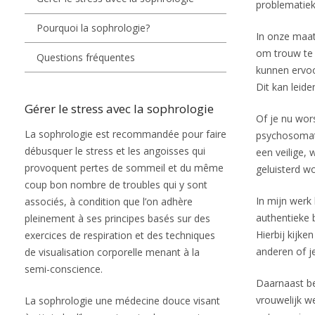
problematiek
Pourquoi la sophrologie?
In onze maat
om trouw te 
Questions fréquentes
kunnen ervoo
Dit kan leid
Gérer le stress avec la sophrologie
Of je nu wor
La sophrologie est recommandée pour faire
psychosomati
débusquer le stress et les angoisses qui
een veilige,
provoquent pertes de sommeil et du même
geluisterd w
coup bon nombre de troubles qui y sont
In mijn werk
associés, à condition que l’on adhère
authentieke b
pleinement à ses principes basés sur des
Hierbij kijke
exercices de respiration et des techniques
anderen of je
de visualisation corporelle menant à la
semi-conscience.
Daarnaast be
vrouwelijk w
La sophrologie une médecine douce visant